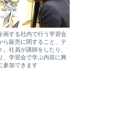
企画する社内で行う学習会
から販売に関すること、テ
々。社員が講師をしたり、
り、学習会で学ぶ内容に興
に参加できます
>
ENTRY
事
>
BLOG
>
CAREER SUPPORT
-
キャリアサポート一覧
-
新入社員研修
-
キャリアアップ制度