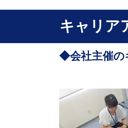
​福井キヤノン採用サイト
HOME
キャリア
​◆会社主催
入社時基礎研修