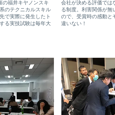
主催の福井キヤノンスキ
会社が決める評価では
系のテクニカルスキル
る制度。利害関係が無
先で実際に発生したト
ので、受賞時の感動と
する実技試験は毎年大
違いない！
研修
社