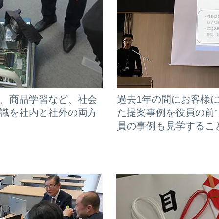
、商品学習など、社会
過去1年の間にお客様
識を社内と社外の両方
た提案事例を役員の前
員の事例も見学するこ
実践塾
その