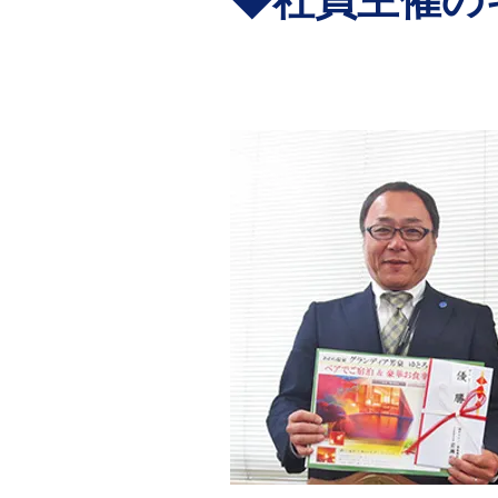
​◆社員主催
福井キヤノンス