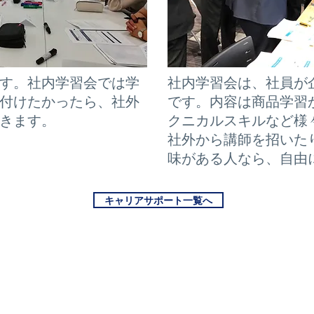
す。社内学習会では学
社内学習会は、社員が
付けたかったら、社外
です。内容は商品学習
きます。
クニカルスキルなど様
社外から講師を招いた
味がある人なら、自由
キャリアサポート一覧へ
>
JOB
>
HOME
-
ICTアドバイザー(営業)の仕
>EVENTS
>
MESSAGE
-
ICTアドバイザー(営業)の1日
>
FUKUI CANON
-
ICTサービスの仕事
-
大事にしていること
-
ICTサービスの1日
-
ミッション・ビジョン・
-
ICTプランナー(SE)の仕事