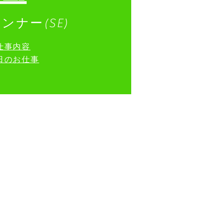
ランナー(SE)
​仕事内容
１日のお仕事
>
ENTRY
事
>
BLOG
>
CAREER SUPPORT
-
キャリアサポート一覧
-
新入社員研修
-
キャリアアップ制度
-
専門能力向上研修
-
人間力向上の仕組み
-
評価の仕組み