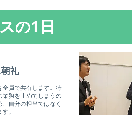
NEWS
MESSAGE
FUKUI CANON
JOB
ES
ビスの1日
ム朝礼
を全員で共有します。特
の業務を止めてしまうの
め、自分の担当では
​な
く
ます。