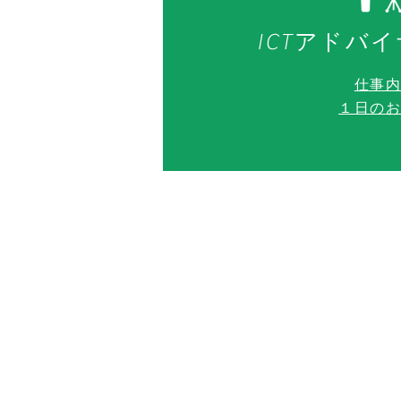
ICTアドバイ
​仕事
​１日の
福井キヤノン事務機株式会社
〒918-8204
福井県福井市南四ツ居2丁目1番4号
フリーダイヤル：0120-53-1811
TEL：0776-53-1411
FAX：0776-53-1815
採用専用MAIL:
recruit-fc@fukuicanon.co.jp