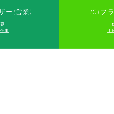
ザー(営業)
ICTプ
内容
お仕事
​
>
JOB
>
HOME
-
ICTアドバイザー(営業)の仕
>EVENTS
>
MESSAGE
-
ICTアドバイザー(営業)の1日
>
FUKUI CANON
-
ICTサービスの仕事
-
大事にしていること
-
ICTサービスの1日
-
ミッション・ビジョン・
-
ICTプランナー(SE)の仕事
行動規範
-
ICTプランナー(SE)の1日
-
福利厚生
>
RECRUITMENT
>
INFORMATION