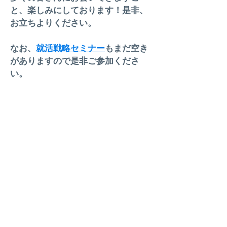
と、楽しみにしております！是非、
お立ちよりください。
なお、
就活戦略セミナー
もまだ空き
がありますので是非ご参加くださ
い。
>
HOME
>EVENTS
>
MESSAGE
>
FUKUI CANON
-
大事にしていること
-
ミッション・ビジョン・
行動規範
-
福利厚生
>
JOB
-
ICTアドバイザー(営業)の仕事
-
ICTアドバイザー(営業)の1日
-
ICTサービスの仕事