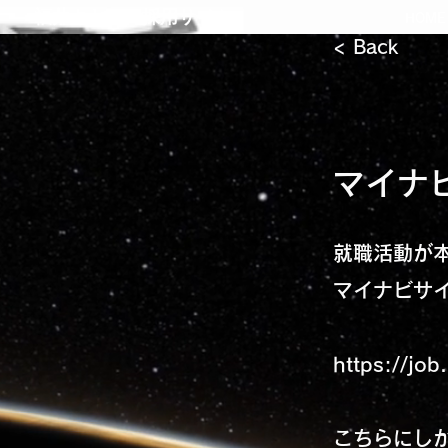
​福井キヤノン採用サイト
HOME
< Back
マイナビ
就職活動が
マイナビサ
https://jo
こちらにし