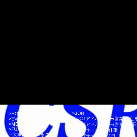
>
JOB
>
HOME
-
ICTアドバイザー(営業)の仕
>EVENTS
>
MESSAGE
-
ICTアドバイザー(営業)の1日
>
FUKUI CANON
-
ICTサービスの仕事
-
大事にしていること
-
ICTサービスの1日