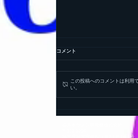
コメント
この投稿へのコメントは利用
い。
マイナビ就活直前フェア出展
2024/2/7
福井キヤノン事務機株式会社
〒918-8204
福井県福井市南四ツ居2丁目1番4号