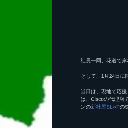
社員一同、花道で岸
そして、1月24日
当日は、現地で応援
は、Ciscoの代
ンの
新社屋SL∞P
の