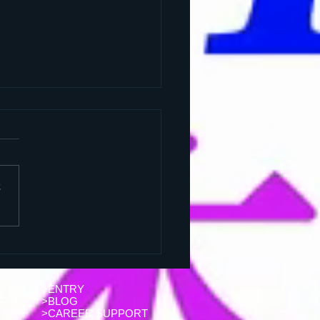
さ
るさと企業魅力発見キャ
フェア」来場ありがとう
いました！
>
ENTRY
事
>
BLOG
>
CAREER SUPPORT