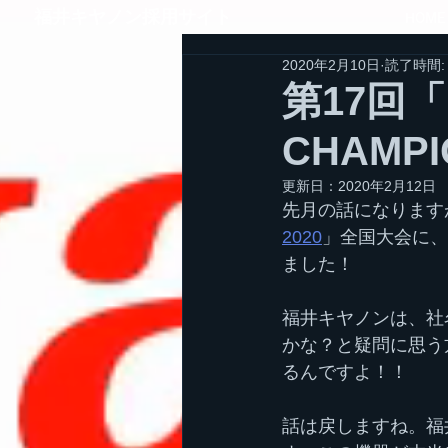
​福井キヤノン採用サイト
HOME
2020年2月10日
読了時間:
第17回「R
CHAMP
更新日：
2020年2月12日
先月の話になります
2020
」全国大会に、
ました！
福井キヤノンは、社
かな？と疑問に思う
るんですよ！！
話は戻しますね。福