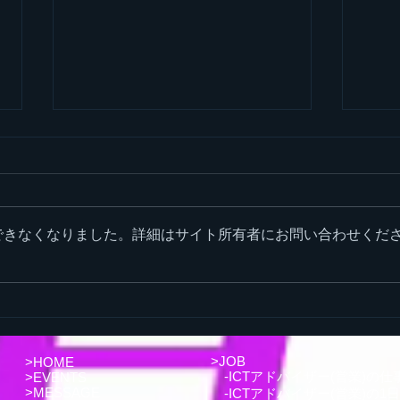
できなくなりました。詳細はサイト所有者にお問い合わせくだ
福井大学キャリア・アップ・
「ふ
セミナー出展2023
リア
ござ
>
JOB
>
HOME
-
ICTアドバイザー(営業)の仕
>EVENTS
>
MESSAGE
-
ICTアドバイザー(営業)の1日